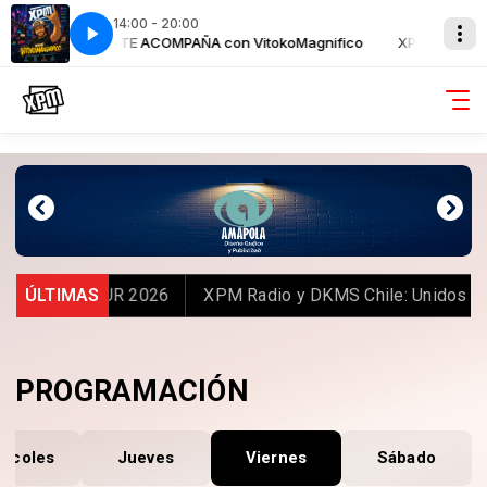
14:00 - 20:00
XPM TE ACOMPAÑA con VitokoMagnifico
XPM TE ACOMP
 WORLD TOUR 2026
ÚLTIMAS
XPM Radio y DKMS Chile: Unidos por l
PROGRAMACIÓN
ércoles
Jueves
Viernes
Sábado