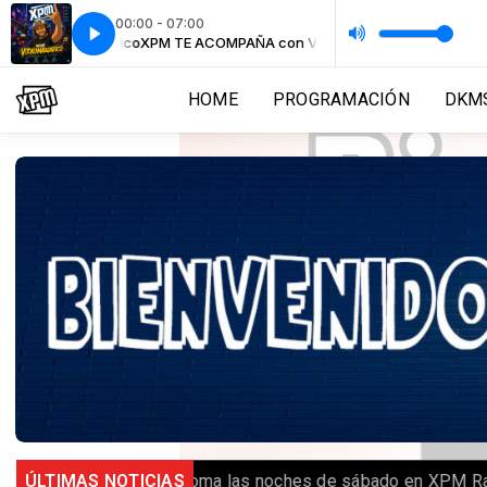
00:00 - 07:00
VitokoMagnifico
XPM TE ACOMPAÑA con VitokoMagnifico
HOME
PROGRAMACIÓN
DKMS
️ Royal Random se toma las noches de sábado en XPM Radio
ÚLTIMAS NOTICIAS