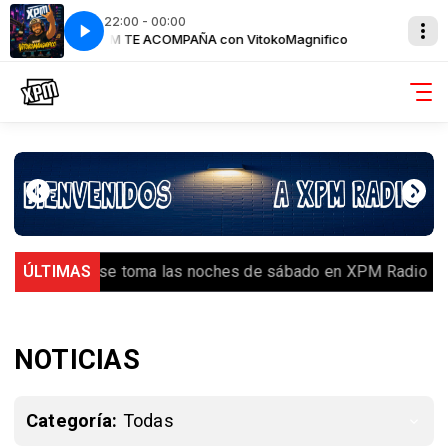
22:00 - 00:00
ifico
XPM TE ACOMPAÑA con VitokoMagnifico
l Random se toma las noches de sábado en XPM Radio
ÚLTIMAS
IR
NOTICIAS
Categoría:
Todas