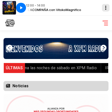
12:00 - 14:00
XPM TE ACOMPAÑA con VitokoMagnifico
XPM TE A
om se toma las noches de sábado en XPM Radio
ÚLTIMAS
IRON MA
Noticias