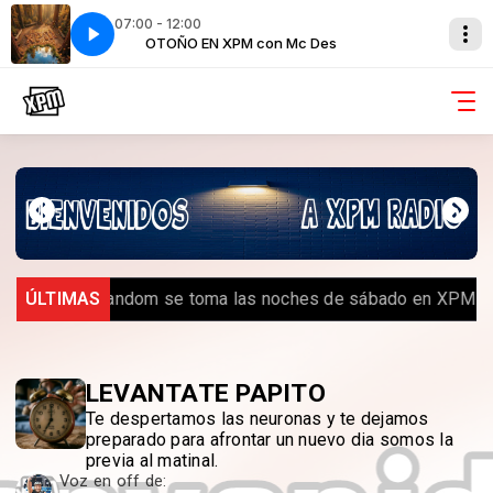
07:00 - 12:00
es
OTOÑO EN XPM con Mc Des
ÚLTIMAS
️ Royal Random se toma las noches de sábado en XPM Ra
LEVANTATE PAPITO
Te despertamos las neuronas y te dejamos
preparado para afrontar un nuevo dia somos la
previa al matinal.
Voz en off de: