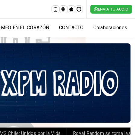
ENVIA TU AUDIO
OMEO EN EL CORAZÓN
CONTACTO
Colaboraciones
ile: Unidos por la Vida.
️ Royal Random se toma las noc