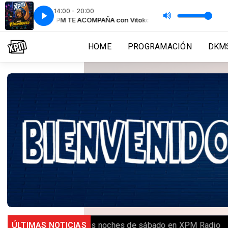
14:00 - 20:00
Magnifico
XPM TE ACOMPAÑA con VitokoMagnifico
HOME
PROGRAMACIÓN
DKMS
Random se toma las noches de sábado en XPM Radio
ÚLTIMAS NOTICIAS
IRON