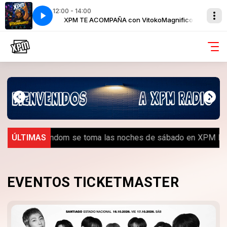
12:00 - 14:00
okoMagnifico
XPM TE ACOMPAÑA con VitokoMagnifico
️ Royal Random se toma las noches de sábado en XPM Radi
ÚLTIMAS
EVENTOS TICKETMASTER