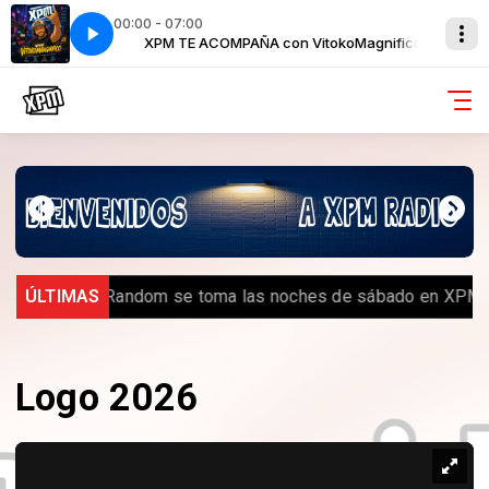
00:00 - 07:00
tokoMagnifico
XPM TE ACOMPAÑA con VitokoMagnifico
.
ÚLTIMAS
️ Royal Random se toma las noches de sábado en XPM R
Logo 2026