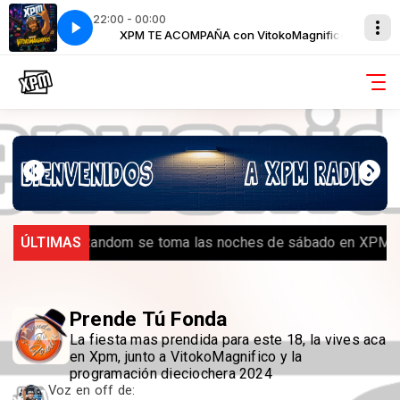
22:00 - 00:00
itokoMagnifico
XPM TE ACOMPAÑA con VitokoMagnifico
.
ÚLTIMAS
️ Royal Random se toma las noches de sábado en XPM R
Prende Tú Fonda
La fiesta mas prendida para este 18, la vives aca
en Xpm, junto a VitokoMagnifico y la
programación dieciochera 2024
Voz en off de: